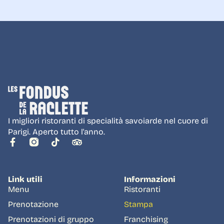
Effetti collaterali del Viagra Super Active
Generico Cialis Super Active
Opinione su Levitra
Levitra-Professional-20
I migliori ristoranti di specialità savoiarde nel cuore di
Parigi. Aperto tutto l'anno.
Link utili
Informazioni
Menu
Ristoranti
Prenotazione
Stampa
Prenotazioni di gruppo
Franchising