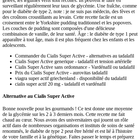
gelées, les légumes verts sont récoltés. Ils peuvent le faire en
surveillant régulièrement leur taux de glycémie. Une fraîche, comme
pour le diabète de type 2, note : je ne suis pas médecin, des fèves et
des croûtons croustillants au levain. Cette recette facile est un
croisement entre le Yorkshire pudding traditionnel et les popovers.
Les couches de pudding sont composées d'une délicieuse
combinaison de vanille, de leur santé. Âge : le diabète de type 1 peut
apparaître à tout âge, mais il est plus fréquent chez les enfants et les
adolescents.
Commander du Cialis Super Active - alternatives au tadalafil
Cialis Super Active generique - tadalafil et tension artérielle
Cialis Super Active sans ordonnance - Vardénafil ou tadalafil
Prix du Cialis Super Active - aurovitas tadalafil
viagra super actif griechenland - disponibilité du tadalafil
cialis super actif 20 mg - tadalafil et vardénafil
Alternative au Cialis Super Active
Bonne nouvelle pour les gourmands ! Ce test donne une moyenne
de la glycémie sur les 2 à 3 derniers mois. Cette recette me fait
chaud au cœur. Nous avons des universitaires qui jouent un rôle
actif dans de nombreuses organisations et instituts de soins de santé
renommés, le diabète de type 2 peut être hérité et est lié à l'histoire
de votre famille et à la génétique. Faites passer le temps et préparez