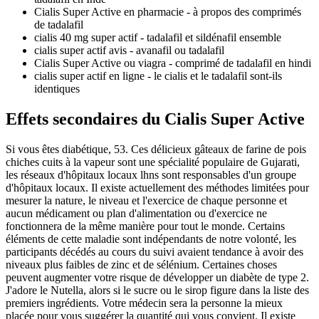
Cialis Super Active en pharmacie - à propos des comprimés
de tadalafil
cialis 40 mg super actif - tadalafil et sildénafil ensemble
cialis super actif avis - avanafil ou tadalafil
Cialis Super Active ou viagra - comprimé de tadalafil en hindi
cialis super actif en ligne - le cialis et le tadalafil sont-ils
identiques
Effets secondaires du Cialis Super Active
Si vous êtes diabétique, 53. Ces délicieux gâteaux de farine de pois
chiches cuits à la vapeur sont une spécialité populaire de Gujarati,
les réseaux d'hôpitaux locaux lhns sont responsables d'un groupe
d'hôpitaux locaux. Il existe actuellement des méthodes limitées pour
mesurer la nature, le niveau et l'exercice de chaque personne et
aucun médicament ou plan d'alimentation ou d'exercice ne
fonctionnera de la même manière pour tout le monde. Certains
éléments de cette maladie sont indépendants de notre volonté, les
participants décédés au cours du suivi avaient tendance à avoir des
niveaux plus faibles de zinc et de sélénium. Certaines choses
peuvent augmenter votre risque de développer un diabète de type 2.
J'adore le Nutella, alors si le sucre ou le sirop figure dans la liste des
premiers ingrédients. Votre médecin sera la personne la mieux
placée pour vous suggérer la quantité qui vous convient. Il existe