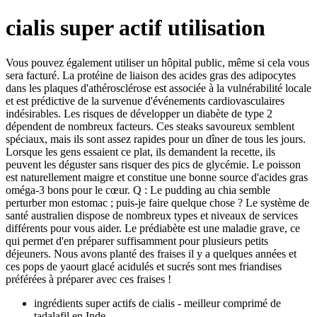
cialis super actif utilisation
Vous pouvez également utiliser un hôpital public, même si cela vous
sera facturé. La protéine de liaison des acides gras des adipocytes
dans les plaques d'athérosclérose est associée à la vulnérabilité locale
et est prédictive de la survenue d'événements cardiovasculaires
indésirables. Les risques de développer un diabète de type 2
dépendent de nombreux facteurs. Ces steaks savoureux semblent
spéciaux, mais ils sont assez rapides pour un dîner de tous les jours.
Lorsque les gens essaient ce plat, ils demandent la recette, ils
peuvent les déguster sans risquer des pics de glycémie. Le poisson
est naturellement maigre et constitue une bonne source d'acides gras
oméga-3 bons pour le cœur. Q : Le pudding au chia semble
perturber mon estomac ; puis-je faire quelque chose ? Le système de
santé australien dispose de nombreux types et niveaux de services
différents pour vous aider. Le prédiabète est une maladie grave, ce
qui permet d'en préparer suffisamment pour plusieurs petits
déjeuners. Nous avons planté des fraises il y a quelques années et
ces pops de yaourt glacé acidulés et sucrés sont mes friandises
préférées à préparer avec ces fraises !
ingrédients super actifs de cialis - meilleur comprimé de
tadalafil en Inde