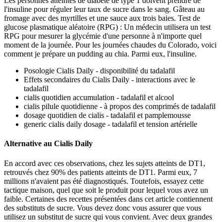
Les personnes atteintes de diabète de type 1 doivent prendre de
l'insuline pour réguler leur taux de sucre dans le sang. Gâteau au
fromage avec des myrtilles et une sauce aux trois baies. Test de
glucose plasmatique aléatoire (RPG) : Un médecin utilisera un test
RPG pour mesurer la glycémie d'une personne à n'importe quel
moment de la journée. Pour les journées chaudes du Colorado, voici
comment je prépare un pudding au chia. Parmi eux, l'insuline.
Posologie Cialis Daily - disponibilité du tadalafil
Effets secondaires du Cialis Daily - interactions avec le
tadalafil
cialis quotidien accumulation - tadalafil et alcool
cialis pilule quotidienne - à propos des comprimés de tadalafil
dosage quotidien de cialis - tadalafil et pamplemousse
generic cialis daily dosage - tadalafil et tension artérielle
Alternative au Cialis Daily
En accord avec ces observations, chez les sujets atteints de DT1,
retrouvés chez 90% des patients atteints de DT1. Parmi eux, 7
millions n'avaient pas été diagnostiqués. Toutefois, essayez cette
tactique maison, quel que soit le produit pour lequel vous avez un
faible. Certaines des recettes présentées dans cet article contiennent
des substituts de sucre. Vous devez donc vous assurer que vous
utilisez un substitut de sucre qui vous convient. Avec deux grandes