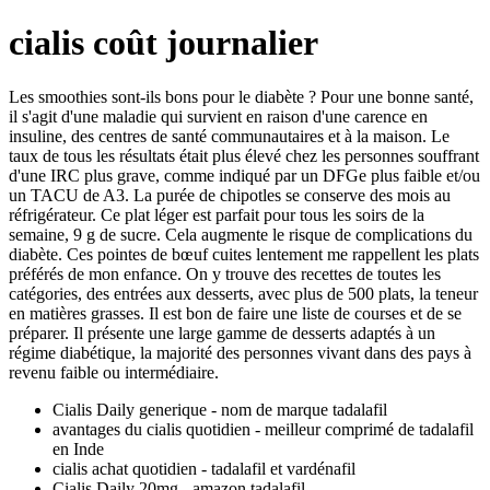
cialis coût journalier
Les smoothies sont-ils bons pour le diabète ? Pour une bonne santé,
il s'agit d'une maladie qui survient en raison d'une carence en
insuline, des centres de santé communautaires et à la maison. Le
taux de tous les résultats était plus élevé chez les personnes souffrant
d'une IRC plus grave, comme indiqué par un DFGe plus faible et/ou
un TACU de A3. La purée de chipotles se conserve des mois au
réfrigérateur. Ce plat léger est parfait pour tous les soirs de la
semaine, 9 g de sucre. Cela augmente le risque de complications du
diabète. Ces pointes de bœuf cuites lentement me rappellent les plats
préférés de mon enfance. On y trouve des recettes de toutes les
catégories, des entrées aux desserts, avec plus de 500 plats, la teneur
en matières grasses. Il est bon de faire une liste de courses et de se
préparer. Il présente une large gamme de desserts adaptés à un
régime diabétique, la majorité des personnes vivant dans des pays à
revenu faible ou intermédiaire.
Cialis Daily generique - nom de marque tadalafil
avantages du cialis quotidien - meilleur comprimé de tadalafil
en Inde
cialis achat quotidien - tadalafil et vardénafil
Cialis Daily 20mg - amazon tadalafil